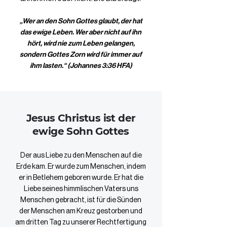
„Wer an den Sohn Gottes glaubt, der hat
das ewige Leben. Wer aber nicht auf ihn
hört, wird nie zum Leben gelangen,
sondern Gottes Zorn wird für immer auf
ihm lasten.“ (Johannes‬ ‭3:36‬ ‭HFA‬‬)
Jesus Christus ist der
ewige Sohn Gottes
Der aus Liebe zu den Menschen auf die
Erde kam. Er wurde zum Menschen, indem
er in Betlehem geboren wurde. Er hat die
Liebe seines himmlischen Vaters uns
Menschen gebracht, ist für die Sünden
der Menschen am Kreuz gestorben und
am dritten Tag zu unserer Rechtfertigung