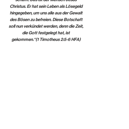
Christus. Er hat sein Leben als Lösegeld
hingegeben, um uns alle aus der Gewalt
des Bösen zu befreien. Diese Botschaft
soll nun verkündet werden, denn die Zeit,
die Gott festgelegt hat, ist
gekommen.“‭‭(1 Timotheus‬ ‭2:5-6‬ ‭HFA‬‬)
Dein Kontakt zu uns
Melde dich, falls du weitere Fragen hast
Kontakt
Über uns