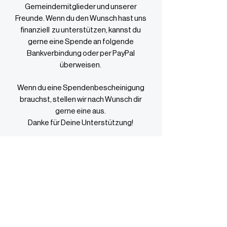
Gemeindemitglieder und unserer
Freunde. Wenn du den Wunsch hast uns
finanziell
zu unterstützen, kannst du
gerne eine Spende an folgende
Bankverbindung oder per PayPal
überweisen.
Wenn du eine Spendenbescheinigung
brauchst, stellen wir nach Wunsch dir
gerne eine aus.
Danke für Deine Unterstützung!
"... einen fröhlichen Geber hat Gott lieb!"
(2 Korinter 9. 7)
Über uns
Gemeindeleben