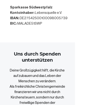
Sparkasse Südwestpfalz
Kontoinhaber:
Lebensquelle e.V.
IBAN:
DE27542500100098005739
BIC:
MALADE51SWP
Uns durch Spenden
unterstützen
Deine Großzügigkeit hilft, die Kirche
aufzubauen und das Leben der
Menschen zu verändern.
Als freikirchliche Christengemeinde
finanzieren wir uns nicht durch
Kirchensteuern, sondern nur durch
freiwillige Spenden der