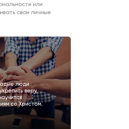
ональности или
вивать свои личные
лодые люди
укрепить веру,
научится
иям со Христом.